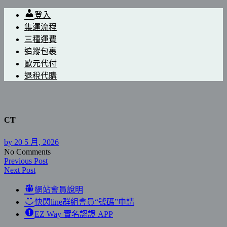
登入
集運流程
三種運費
追蹤包裹
歐元代付
退稅代購
CT
by
20 5 月, 2026
No Comments
Previous Post
Next Post
網站會員說明
快閃line群組會員“號碼”申請
EZ Way 實名認證 APP