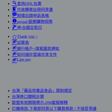
查詢DHL包裹
代收轉寄註冊同意書
賠償出錯申訴表格
paypal 歐網購物保障
德/台國定假日
Thank you ~
試算表
銀行帳戶+填寫匯款通知
如何儲存雲端共享文件
Line pay
台灣「藥品保養品食品」限制規定
台灣進口關稅計算
歐盟有效期限標示-DM客服解釋
訂購條款-下單即同意以下購買條款 ! 不接受爭議