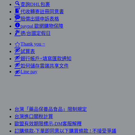
查詢DHL包裹
代收轉寄註冊同意書
賠償出錯申訴表格
paypal 歐網購物保障
德/台國定假日
Thank you ~
試算表
銀行帳戶+填寫匯款通知
如何儲存雲端共享文件
Line pay
台灣「藥品保養品食品」限制規定
台灣進口關稅計算
歐盟有效期限標示-DM客服解釋
訂購條款-下單即同意以下購買條款 ! 不接受爭議