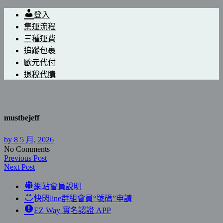
登入
集運流程
三種運費
追蹤包裹
歐元代付
退稅代購
mustbejeff
by
8 5 月, 2026
No Comments
Previous Post
Next Post
網站會員說明
快閃line群組會員“號碼”申請
EZ Way 實名認證 APP