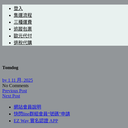
登入
集運流程
三種運費
追蹤包裹
歐元代付
退稅代購
Tomdog
by
1 11 月, 2025
No Comments
Previous Post
Next Post
網站會員說明
快閃line群組會員“號碼”申請
EZ Way 實名認證 APP