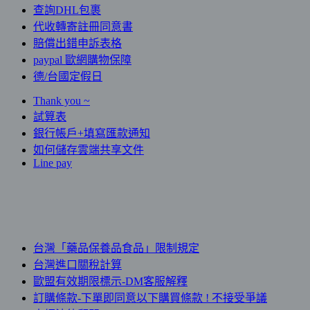
查詢DHL包裹
代收轉寄註冊同意書
賠償出錯申訴表格
paypal 歐網購物保障
德/台國定假日
Thank you ~
試算表
銀行帳戶+填寫匯款通知
如何儲存雲端共享文件
Line pay
台灣「藥品保養品食品」限制規定
台灣進口關稅計算
歐盟有效期限標示-DM客服解釋
訂購條款-下單即同意以下購買條款 ! 不接受爭議