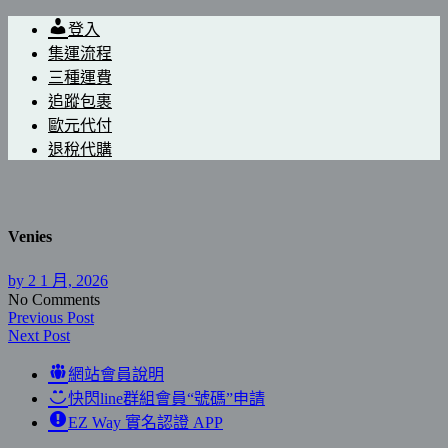
登入
集運流程
三種運費
追蹤包裹
歐元代付
退稅代購
Venies
by
2 1 月, 2026
No Comments
Previous Post
Next Post
網站會員說明
快閃line群組會員“號碼”申請
EZ Way 實名認證 APP