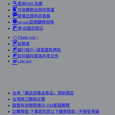
查詢DHL包裹
代收轉寄註冊同意書
賠償出錯申訴表格
paypal 歐網購物保障
德/台國定假日
Thank you ~
試算表
銀行帳戶+填寫匯款通知
如何儲存雲端共享文件
Line pay
台灣「藥品保養品食品」限制規定
台灣進口關稅計算
歐盟有效期限標示-DM客服解釋
訂購條款-下單即同意以下購買條款 ! 不接受爭議