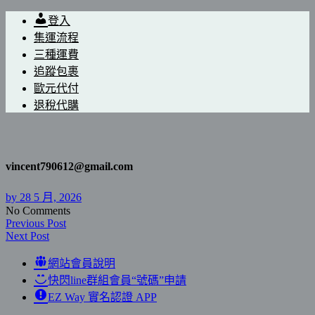
登入
集運流程
三種運費
追蹤包裹
歐元代付
退稅代購
vincent790612@gmail.com
by
28 5 月, 2026
No Comments
Previous Post
Next Post
網站會員說明
快閃line群組會員“號碼”申請
EZ Way 實名認證 APP