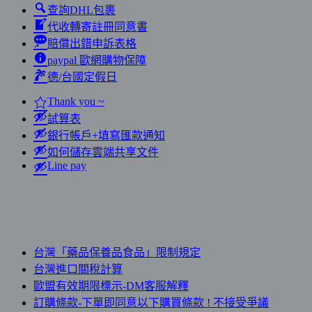
查詢DHL包裹
代收轉寄註冊同意書
賠償出錯申訴表格
paypal 歐網購物保障
德/台國定假日
Thank you ~
試算表
銀行帳戶+填寫匯款通知
如何儲存雲端共享文件
Line pay
台灣「藥品保養品食品」限制規定
台灣進口關稅計算
歐盟有效期限標示-DM客服解釋
訂購條款-下單即同意以下購買條款 ! 不接受爭議